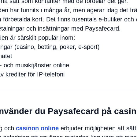
a sätt som kontanter med de fördelar det ger.
en har funnits i många år, men agerar idag det fr
m förbetalda kort. Det finns tusentals e-butiker och
talningar och insättningar med Paysafecard.
en är särskilt populär inom:
gar (casino, betting, poker, e-sport)
nätet
- och musiktjänster online
v krediter för IP-telefoni
nvänder du Paysafecard på casi
ag och
casinon online
erbjuder möjligheten att sät