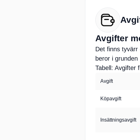
Avgi
Avgifter 
Det finns tyvär
beror i grunden 
Tabell: Avgifter
Avgift
Köpavgift
Insättningsavgift