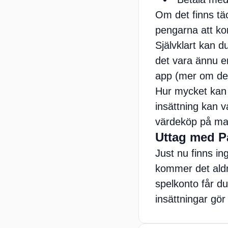
Om det finns täc
pengarna att ko
Självklart kan 
det vara ännu e
app (mer om de
Hur mycket kan d
insättning kan v
värdeköp på ma
Uttag med P
Just nu finns i
kommer det aldri
spelkonto får d
insättningar gö