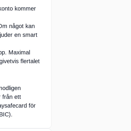
t konto kommer
. Om något kan
bjuder en smart
opp. Maximal
vetvis flertalet
modligen
 från ett
ysafecard för
BIC).