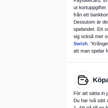
Paysafecard. En
ut kortuppgifter
från ett bankkon
Dessutom är det 
spelandet. Ett v
sig också mer o
Swish
. ”Krångel
att man spelar 
Köpa
För att sätta in
Du har två sätt 
1. Att gå till en