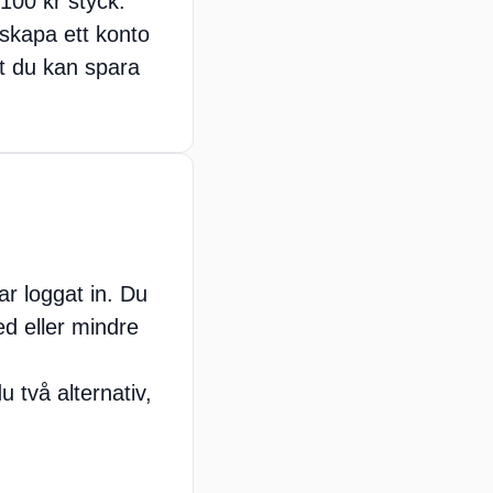
100 kr styck.
skapa ett konto
tt du kan spara
ar loggat in. Du
ed eller mindre
u två alternativ,