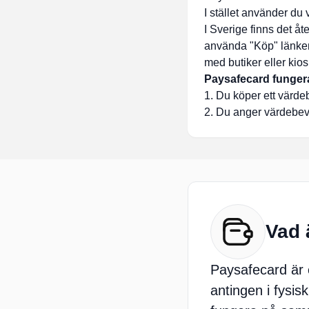
I stället använder du
I Sverige finns det åt
använda "Köp" länken 
med butiker eller ki
Paysafecard fungerar
1. Du köper ett värde
2. Du anger värdebevi
Vad 
Paysafecard är e
antingen i fysis