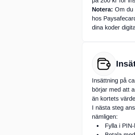
på 200 kr för in
Notera:
Om du vi
hos Paysafecard 
dina koder digita
Insä
Insättning på ca
börjar med att a
än kortets värde
I nästa steg ans
nämligen:
Fylla i PIN
Betala med