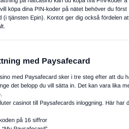
sättning på nätcasino kan du köpa två PIN-koder à 
ll köpa dina PIN-koder på nätet behöver du först 
(i tjänsten Epin). Kontot ger dig också fördelen a
lt.
ttning med Paysafecard
sino med Paysafecard sker i tre steg efter att du h
nge det belopp du vill sätta in. Det kan vara lika m
.
luter casinot till Paysafecards inloggning. Här har d
-koden på 16 siffror
 “My Paysafecard”