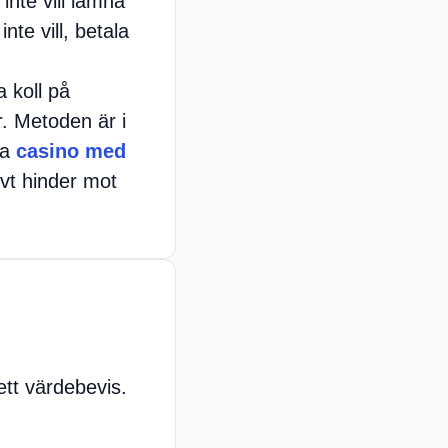
nte vill lämna
nte vill, betala
 koll på
r. Metoden är i
ia
casino med
tivt hinder mot
tt värdebevis.