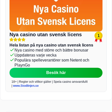
Nya casino utan svensk licens
1
Hela listan på nya casino utan svensk licens
Nya casino med större och bättre bonusar
Uppdateras varje vecka
Populära spelleverantörer som Netent och
PlaynGo
Besök här
18+ | Regler och villkor gäller | Spela casino ansvarsfullt
|
www.Stodlinjen.se