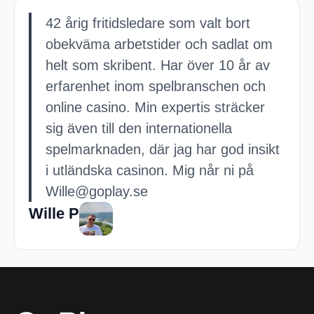
42 årig fritidsledare som valt bort
obekväma arbetstider och sadlat om
helt som skribent. Har över 10 år av
erfarenhet inom spelbranschen och
online casino. Min expertis sträcker
sig även till den internationella
spelmarknaden, där jag har god insikt
i utländska casinon. Mig når ni på
Wille@goplay.se
Wille P