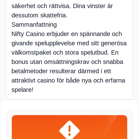
säkerhet och rättvisa. Dina vinster är
dessutom skattefria.
Sammanfattning
Nifty Casino erbjuder en spännande och
givande spelupplevelse med sitt generösa
välkomstpaket och stora spelutbud. En
bonus utan omsättningskrav och snabba
betalmetoder resulterar därmed i ett
attraktivt casino för både nya och erfarna
spelare!