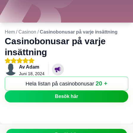
Hem
/
Casinon
/
Casinobonusar på varje insättning
Casinobonusar på varje
insättning
Av
Adam
Juni 18, 2024
20 +
Hela listan på casinobonusar
Besök här